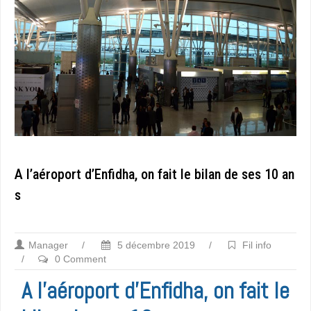
A l’aéroport d’Enfidha, on fait le bilan de ses 10 an
s
Manager
/
5 décembre 2019
/
Fil info
/
0 Comment
A l’aéroport d’Enfidha, on fait le