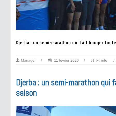
Djerba : un semi-marathon qui fait bouger toute
Manager
/
11 février 2020
/
Fil info
/
Djerba : un semi-marathon qui f
saison