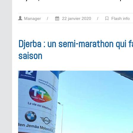
Manager
/
22 janvier 2020
/
Flash info
Djerba : un semi-marathon qui f
saison