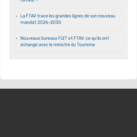
rumeur ?
La FTAV trace les grandes lignes de son nouveau
mandat 2026-2030
Nouveaux bureaux Fi2T et FTAV: ce qu’ils ont
échangé avec le ministre du Tourisme