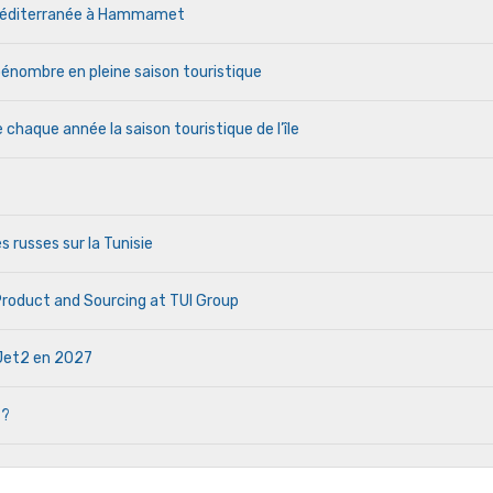
a Méditerranée à Hammamet
a pénombre en pleine saison touristique
haque année la saison touristique de l’île
s russes sur la Tunisie
 Product and Sourcing at TUI Group
e Jet2 en 2027
 ?