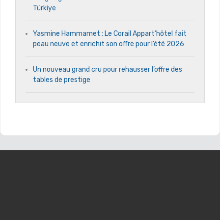
Türkiye
Yasmine Hammamet : Le Corail Appart’hôtel fait
peau neuve et enrichit son offre pour l’été 2026
Un nouveau grand cru pour rehausser l’offre des
tables de prestige