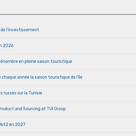
s de l’investissement
uin 2026
a pénombre en pleine saison touristique
haque année la saison touristique de l’île
s russes sur la Tunisie
 Product and Sourcing at TUI Group
e Jet2 en 2027