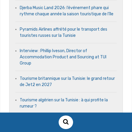
Djerba Music Land 2026: l’événement phare qui
rythme chaque année la saison touristique de l’île
Pyramids Airlines affrété pour le transport des
touristes russes sur la Tunisie
Interview : Phillip Iveson, Director of
Accommodation Product and Sourcing at TUI
Group
Tourisme britannique sur la Tunisie: le grand retour
de Jet2 en 2027
Tourisme algérien sur la Tunisie : à qui profite la
rumeur ?
La FTAV trace les grandes lignes de son nouveau
mandat 2026-2030