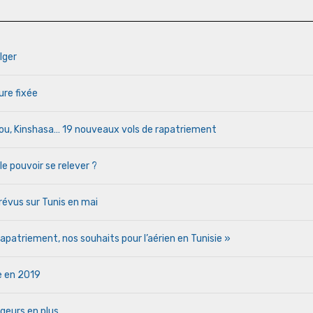
lger
ure fixée
cou, Kinshasa… 19 nouveaux vols de rapatriement
le pouvoir se relever ?
évus sur Tunis en mai
patriement, nos souhaits pour l’aérien en Tunisie »
ie en 2019
geurs en plus