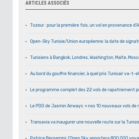
ARTICLES ASSOCIÉS
Tozeur : pour la première fois, un vol en provenance d’A
Open-Sky Tunisie/Union européenne: la date de signat
Tunisiens à Bangkok, Londres, Washington, Malte, Mos
Au bord du gouffre financier, à quel prix Tunisair va-t-el
Le programme complet des 22 vols de rapatriement pr
Le PDG de Jasmin Airways: « nos 10 nouveaux vols de ra
Transavia va inaugurer une nouvelle route sur la Tunis
Patrice Bergamini: l’Open Sky apportera 800.000 voya