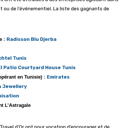
at ou de l’événementiel. La liste des gagnants de
Radisson Blu Djerba
e :
chtel Tunis
El Patio Courtyard House Tunis
Emirates
opérant en Tunisie) :
a Jewellery
isation
nt L’Astragale
Travel d’Or ont pour vocation d’encourager et de