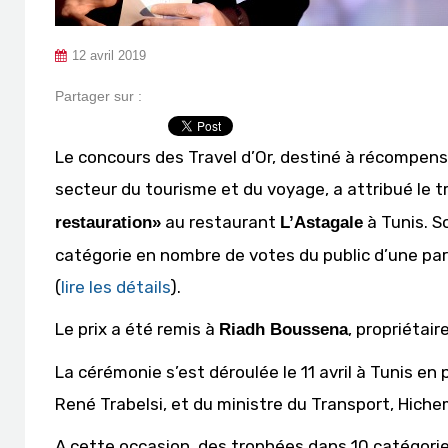
12 avril 2019
Partager sur :
Le concours des Travel d’Or, destiné à récompens
secteur du tourisme et du voyage, a attribué le 
au restaurant
à Tunis. S
restauration»
L’Astagale
catégorie en nombre de votes du public d’une pa
(
lire les détails
).
Le prix a été remis à
, propriétair
Riadh Boussena
La cérémonie s’est déroulée le 11 avril à Tunis en
René Trabelsi, et du ministre du Transport, Hic
A cette occasion, des trophées dans 10 catégorie