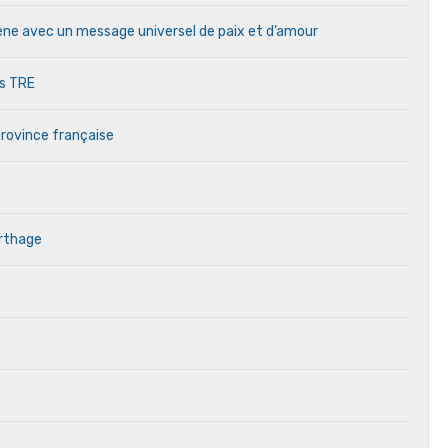
cène avec un message universel de paix et d’amour
es TRE
province française
arthage