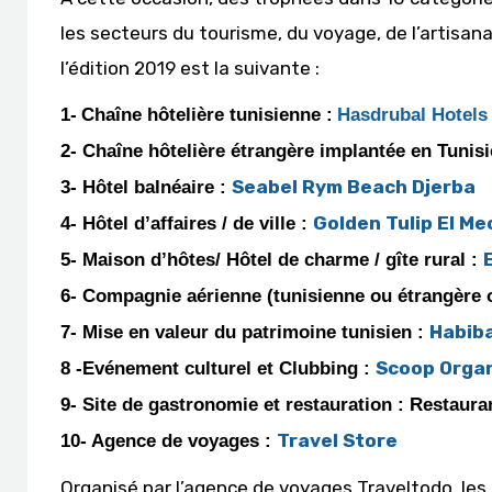
les secteurs du tourisme, du voyage, de l’artisan
l’édition 2019 est la suivante :
1-
Chaîne hôtelière tunisienne :
Hasdrubal Hotels
2- Chaîne hôtelière étrangère implantée en Tunisi
Seabel Rym Beach Djerba
3- Hôtel balnéaire :
Golden Tulip El Me
4- Hôtel d’affaires / de ville :
5- Maison d’hôtes/ Hôtel de charme / gîte rural :
6- Compagnie aérienne (tunisienne ou étrangère 
Habib
7- Mise en valeur du patrimoine tunisien :
Scoop Organ
8 -Evénement culturel et Clubbing :
9- Site de gastronomie et restauration : Restaura
Travel Store
10- Agence de voyages :
Organisé par l’agence de voyages Traveltodo, les 