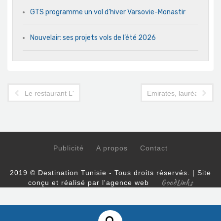
GTS programme un vol d’hiver Varsovie-Monastir
Nouvelair: ses projets vols de l’été 2026
Le restaurant L'Astragale décroche le Travel d'Or 2019 dans s
Emirates, lauréat des 
Publicité
A propos
Contact
2019 © Destination Tunisie - Tous droits réservés. | Site
GoodLinks
conçu et réalisé par l'agence web