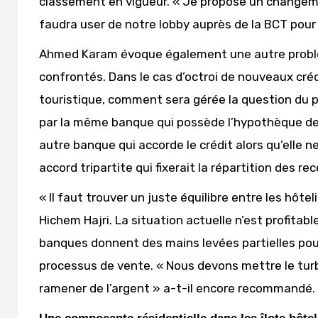
classement en vigueur. « Je propose un changemen
faudra user de notre lobby auprès de la BCT pour 
Ahmed Karam évoque également une autre problém
confrontés. Dans le cas d’octroi de nouveaux cré
touristique, comment sera gérée la question du pa
par la même banque qui possède l’hypothèque de l’
autre banque qui accorde le crédit alors qu’elle n
accord tripartite qui fixerait la répartition des re
« Il faut trouver un juste équilibre entre les hôte
Hichem Hajri. La situation actuelle n’est profita
banques donnent des mains levées partielles pou
processus de vente. « Nous devons mettre le turbo
ramener de l’argent » a-t-il encore recommandé.