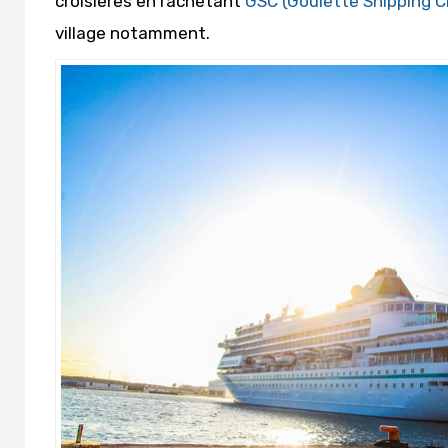
croisières en rachetant
GSC (Goulette Shipping C
village notamment.