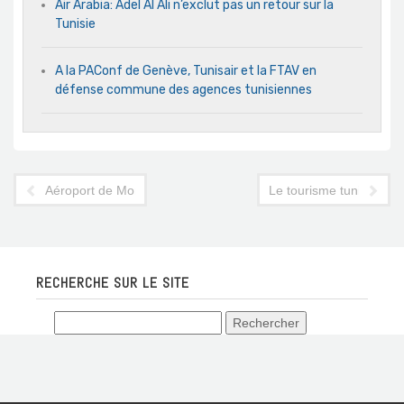
Air Arabia: Adel Al Ali n’exclut pas un retour sur la
Tunisie
A la PAConf de Genève, Tunisair et la FTAV en
défense commune des agences tunisiennes
Aéroport de Monastir : un an après, la fin du bras de fer avec l
Le tourisme tunisien d
RECHERCHE SUR LE SITE