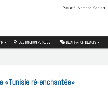
Publicité
A propos
Contact
VIP
DESTINATION VOYAGES
DESTINATION DÉBATS
ne «Tunisie ré-enchantée»