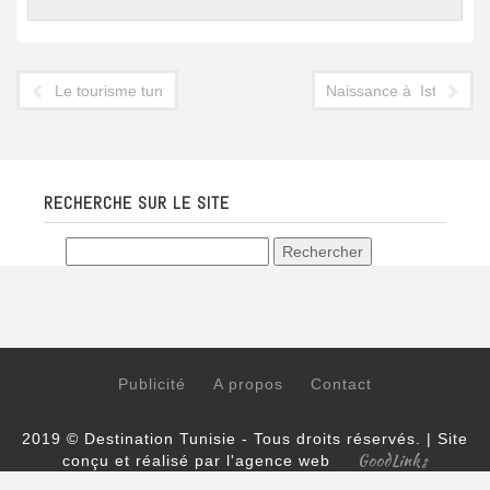
Le tourisme tunisien donne 8 milliards de subventions aux co
Naissance à Istanbul d'
RECHERCHE SUR LE SITE
Publicité
A propos
Contact
2019 © Destination Tunisie - Tous droits réservés. | Site
GoodLinks
conçu et réalisé par l'agence web