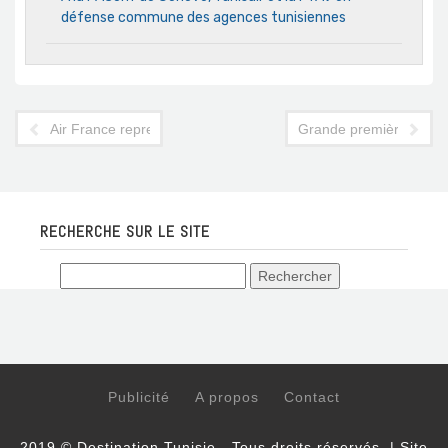
défense commune des agences tunisiennes
Air France reprend ses vols directs vers Tokyo
Grande première : l'ONT
RECHERCHE SUR LE SITE
Publicité
A propos
Contact
2019 © Destination Tunisie - Tous droits réservés. | Site