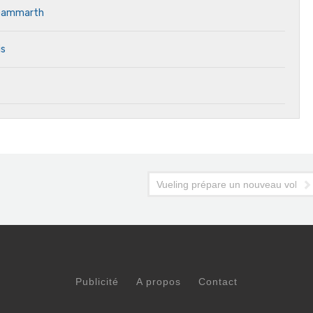
, Gammarth
is
Vueling prépare un nouveau vol dir
Publicité
A propos
Contact