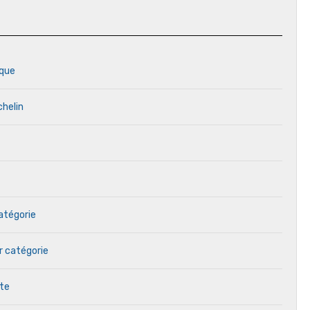
rque
chelin
catégorie
r catégorie
ète