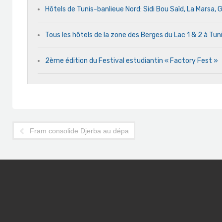
Hôtels de Tunis-banlieue Nord: Sidi Bou Saïd, La Marsa
Tous les hôtels de la zone des Berges du Lac 1 & 2 à Tun
2ème édition du Festival estudiantin « Factory Fest »
Fram consolide Djerba au départ de la province française