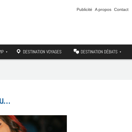
Publicité
A propos
Contact
VIP
DESTINATION VOYAGES
DESTINATION DÉBATS
ou…