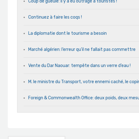
Coup de gueule: il y a eu outrage à touristes !
Continuez à faire les coqs !
La diplomatie dont le tourisme a besoin
Marché algérien: l’erreur qu’il ne fallait pas commettre
Vente du Dar Naouar: tempête dans un verre d’eau !
M. le ministre du Transport, votre ennemi caché, le cop
Foreign & Commonwealth Office: deux poids, deux mes