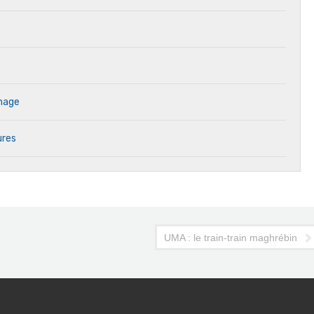
inage
ures
UMA : le train-train maghrébin