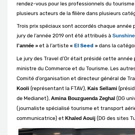
rendez-vous pour les professionnels du tourisme
plusieurs acteurs de la filière dans plusieurs caté
Trois prix spéciaux sont accordés chaque année pa
jury de l’année 2019 ont été attribués à
Sunshine
et à l’artiste
El Seed
dans la catégo
l’année »
«
»
Le jury des Travel d’Or était présidé cette année
ministre du Commerce et du Tourisme. Les autr
Comité d’organisation et directeur général de Tr
(représentant la FTAV),
(présid
Kooli
Kais Sellami
de Medianet),
(DG univ
Amina Bouzguenda Zeghal
(journaliste spécialisé tourisme et transport aéri
communicatrice) et
(DG des sites Tu
Khaled Aouij