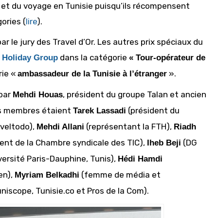
 et du voyage en Tunisie puisqu’ils récompensent
gories (
lire
).
r le jury des Travel d’Or. Les autres prix spéciaux du
dans la catégorie
 Holiday Group
« Tour-opérateur de
rie «
».
ambassadeur de la Tunisie à l’étranger
 par
, président du groupe Talan et ancien
Mehdi Houas
es membres étaient
(président du
Tarek Lassadi
aveltodo),
(représentant la FTH),
Mehdi Allani
Riadh
ent de la Chambre syndicale des TIC),
(DG
Iheb Beji
ersité Paris-Dauphine, Tunis),
Hédi Hamdi
en),
(femme de média et
Myriam Belkadhi
niscope, Tunisie.co et Pros de la Com).