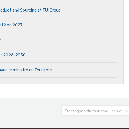
Product and Sourcing at TUI Group
 Jet2 en 2027
?
dat 2026-2030
avec le ministre du Tourisme
Statistiques du tourisme : ces chif