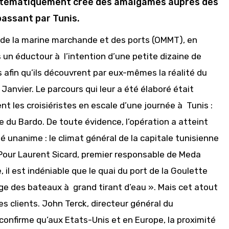
systématiquement créé des amalgames auprès des
 passant par Tunis.
ice de la marine marchande et des ports (OMMT), en
s un éductour à l’intention d’une petite dizaine de
 afin qu’ils découvrent par eux-mêmes la réalité du
4 Janvier. Le parcours qui leur a été élaboré était
t les croisiéristes en escale d’une journée à Tunis :
 du Bardo. De toute évidence, l’opération a atteint
té unanime : le climat général de la capitale tunisienne
 Pour Laurent Sicard, premier responsable de Meda
 il est indéniable que le quai du port de la Goulette
ge des bateaux à grand tirant d’eau ». Mais cet atout
es clients. John Terck, directeur général du
confirme qu’aux Etats-Unis et en Europe, la proximité