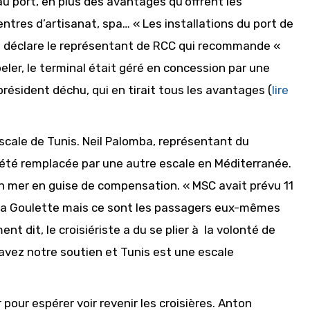
u port, en plus des avantages qu’offrent les
entres d’artisanat, spa… « Les installations du port de
 » déclare le représentant de RCC qui recommande «
peler, le terminal était géré en concession par une
résident déchu, qui en tirait tous les avantages (
lire
scale de Tunis. Neil Palomba, représentant du
as été remplacée par une autre escale en Méditerranée.
n mer en guise de compensation. « MSC avait prévu 11
 La Goulette mais ce sont les passagers eux-mêmes
 dit, le croisiériste a du se plier à la volonté de
s avez notre soutien et Tunis est une escale
 pour espérer voir revenir les croisières. Anton