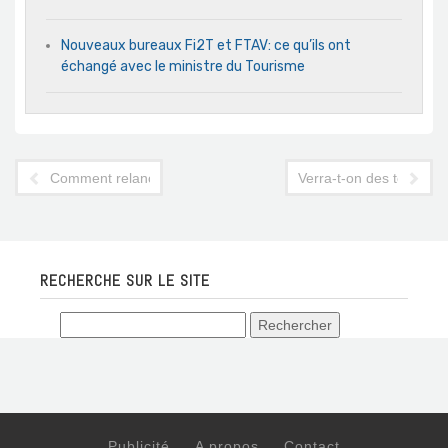
Nouveaux bureaux Fi2T et FTAV: ce qu’ils ont
échangé avec le ministre du Tourisme
Comment relancer le secteur des croisières du naufrage actue
Verra-t-on des touristes
RECHERCHE SUR LE SITE
Publicité
A propos
Contact