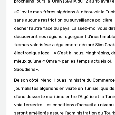
prochains jours, à Oran (SIAHA du 12 au 15 avril) e
«J’invite mes frères algériens à découvrir la Tunis
sans aucune restriction ou surveillance policière,
cacher l’autre face du pays. Laissez-moi vous di
découvrent nos régions regorgeant d’inestimable
termes valorisés» a également déclaré Slim Chak
électronique local : « C’est à nous, Maghrébins, 
mieux qu’une « Omra » par les temps actuels où le
Saoudiens».
De son côté, Mehdi Houas, ministre du Commerce 
journalistes algériens en visite en Tunisie, que 
d’une desserte maritime entre l’Algérie et la Tunisi
voie terrestre. Les conditions d’accueil au nivea
seront améliorés assure l’administration du Touri