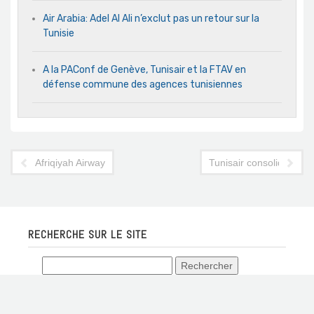
Air Arabia: Adel Al Ali n’exclut pas un retour sur la
Tunisie
A la PAConf de Genève, Tunisair et la FTAV en
défense commune des agences tunisiennes
Afriqiyah Airways pourrait atterrir à Tunis en décembre
Tunisair consolide sa 
RECHERCHE SUR LE SITE