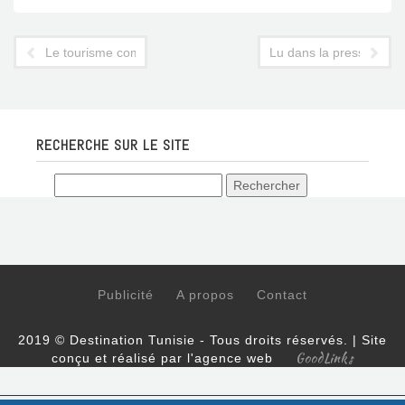
Le tourisme compte-t-il pour du beurre dans le nouveau gouv
Lu dans la presse suis
RECHERCHE SUR LE SITE
Publicité
A propos
Contact
2019 © Destination Tunisie - Tous droits réservés. | Site
GoodLinks
conçu et réalisé par l'agence web