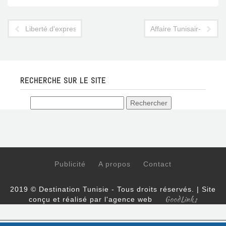
Liberté d'expression : bientôt, des hôteliers derrière les barrea
Affaire Tunisair-Syphax
RECHERCHE SUR LE SITE
Publicité
A propos
Contact
2019 © Destination Tunisie - Tous droits réservés. | Site
GoodLinks
conçu et réalisé par l'agence web