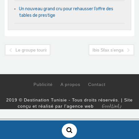
Un nouveau grand cru pour rehausser l’offre des
tables de prestige
Le groupe touristique TTS signe avec World2Meet/Newblue en 
Ibis Sfax s’engage en fa
Publicité
A propos
Contact
2019 © Destination Tunisie - Tous droits réservés. | Site
GoodLinks
conçu et réalisé par l'agence web