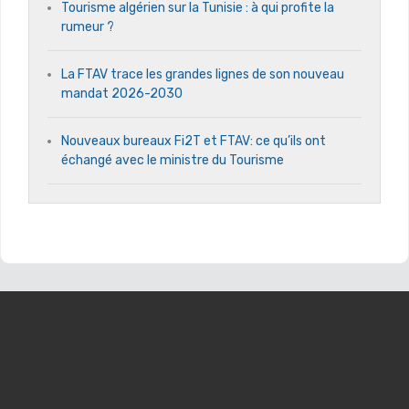
Tourisme algérien sur la Tunisie : à qui profite la
rumeur ?
La FTAV trace les grandes lignes de son nouveau
mandat 2026-2030
Nouveaux bureaux Fi2T et FTAV: ce qu’ils ont
échangé avec le ministre du Tourisme