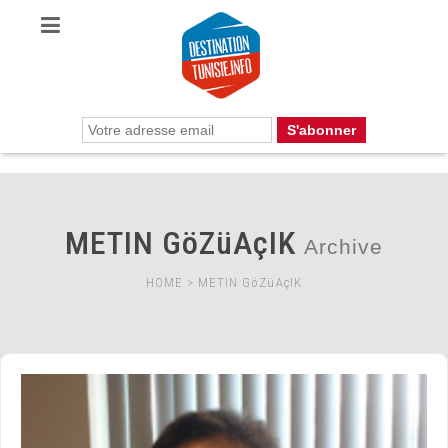
METIN GöZüAçIK
Archive
HOME
>
METIN GöZüAçIK