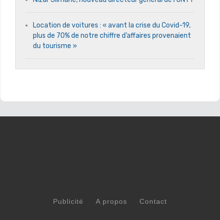
Location de voitures : « avant la crise du Covid-19,
plus de 70% de notre chiffre d’affaires provenaient
du tourisme »
Publicité
A propos
Contact