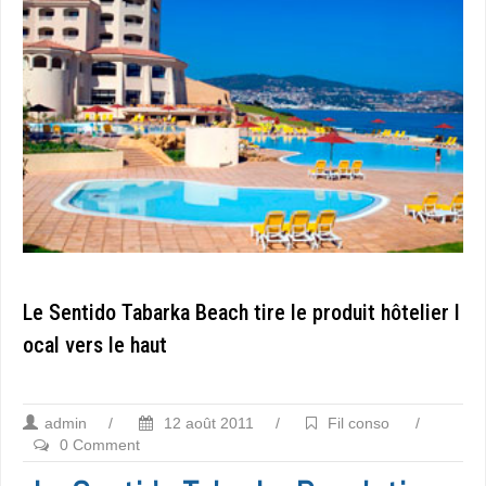
Le Sentido Tabarka Beach tire le produit hôtelier l
ocal vers le haut
admin
/
12 août 2011
/
Fil conso
/
0 Comment