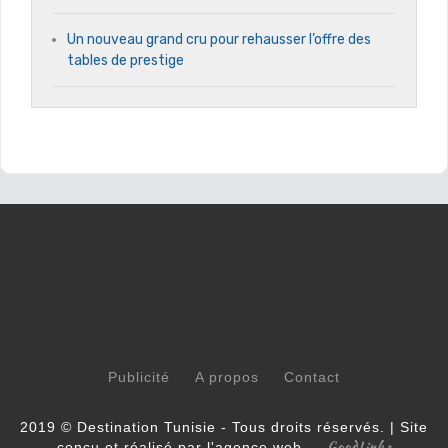
Un nouveau grand cru pour rehausser l’offre des
tables de prestige
Publicité
A propos
Contact
2019 © Destination Tunisie - Tous droits réservés. | Site
GoodLinks
conçu et réalisé par l'agence web