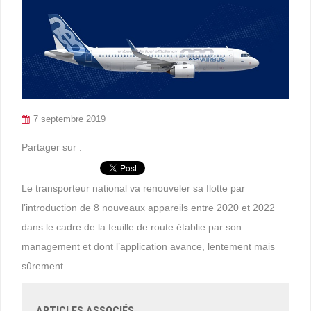
7 septembre 2019
Partager sur :
Le transporteur national va renouveler sa flotte par
l’introduction de 8 nouveaux appareils entre 2020 et 2022
dans le cadre de la feuille de route établie par son
management et dont l’application avance, lentement mais
sûrement.
ARTICLES ASSOCIÉS