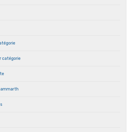
catégorie
r catégorie
ète
, Gammarth
is