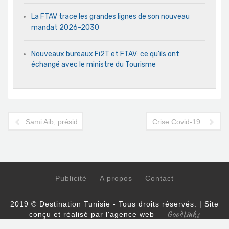
La FTAV trace les grandes lignes de son nouveau
mandat 2026-2030
Nouveaux bureaux Fi2T et FTAV: ce qu’ils ont
échangé avec le ministre du Tourisme
Sami Aib, président-directeur général de CLICnGO: l'interview 
Crise Covid-19 : la Com
Publicité
A propos
Contact
2019 © Destination Tunisie - Tous droits réservés. | Site
GoodLinks
conçu et réalisé par l'agence web