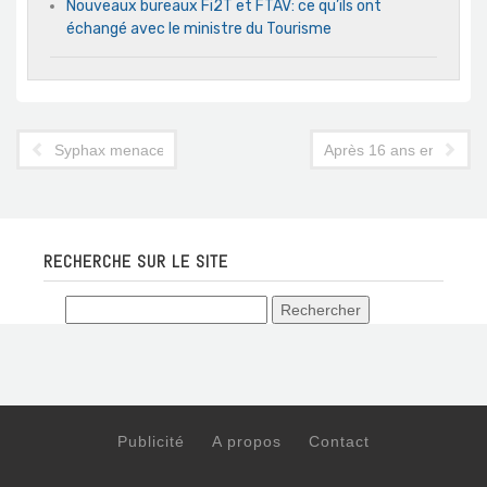
Nouveaux bureaux Fi2T et FTAV: ce qu’ils ont
échangé avec le ministre du Tourisme
Syphax menace la DGAC et fixe une date pour la reprise de ses
Après 16 ans en Tunisie
RECHERCHE SUR LE SITE
Publicité
A propos
Contact