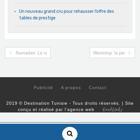
Un nouveau grand cru pour rehausser l’offre des
tables de prestige
Ramadan: Le restaurant "La Maison Bleue" à Tunis à l'heure de 
Wantotrip: la platefor
Publicité
A propos
Contact
2019 © Destination Tunisie - Tous droits réservés. | Site
GoodLinks
conçu et réalisé par l'agence web