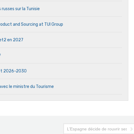
 russes sur la Tunisie
Product and Sourcing at TUI Group
 Jet2 en 2027
?
dat 2026-2030
avec le ministre du Tourisme
 obligatoire
L’Espagne décide de rouvrir ses fro