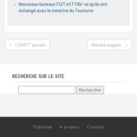
Nouveaux bureaux Fi2T et FTAV: ce qu’ils ont
échangé avec le ministre du Tourisme
L'ONTT parraine l'application mobile de Jet Set Magazine
Marché anglais: concert
RECHERCHE SUR LE SITE
Publicité
A propos
Contact