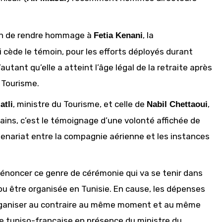
ion de rendre hommage à
, la
Fetia Kenani
i cède le témoin, pour les efforts déployés durant
utant qu’elle a atteint l’âge légal de la retraite après
u Tourisme.
, ministre du Tourisme, et celle de
,
atli
Nabil Chettaoui
tains, c’est le témoignage d’une volonté affichée de
rtenariat entre la compagnie aérienne et les instances
énoncer ce genre de cérémonie qui va se tenir dans
 pu être organisée en Tunisie. En cause, les dépenses
 organiser au contraire au même moment et au même
e tuniso-française en présence du ministre du