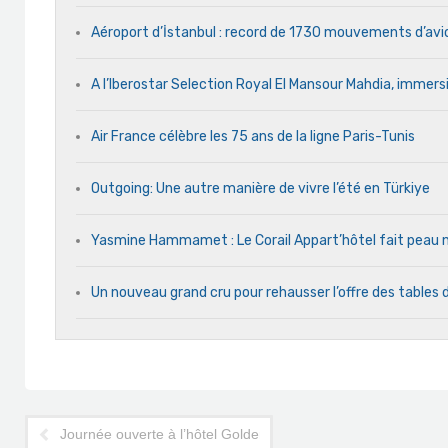
Aéroport d’İstanbul : record de 1730 mouvements d’avi
A l’Iberostar Selection Royal El Mansour Mahdia, immersi
Air France célèbre les 75 ans de la ligne Paris-Tunis
Outgoing: Une autre manière de vivre l’été en Türkiye
Yasmine Hammamet : Le Corail Appart’hôtel fait peau ne
Un nouveau grand cru pour rehausser l’offre des tables 
Journée ouverte à l’hôtel Golden Carthage pour vacciner tout 