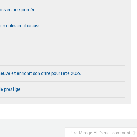
ons en une journée
on culinaire libanaise
uve et enrichit son offre pour l’été 2026
de prestige
le staff
Ultra Mirage El Djerid: comment l'a