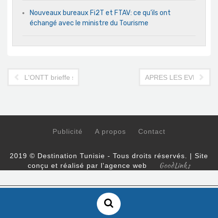
Nouveaux bureaux Fi2T et FTAV: ce qu’ils ont
échangé avec le ministre du Tourisme
L'ONTT brieffe ses troupes avant la haute saison touristique
APRES LES EVENEMEN
Publicité
A propos
Contact
2019 © Destination Tunisie - Tous droits réservés. | Site
GoodLinks
conçu et réalisé par l'agence web