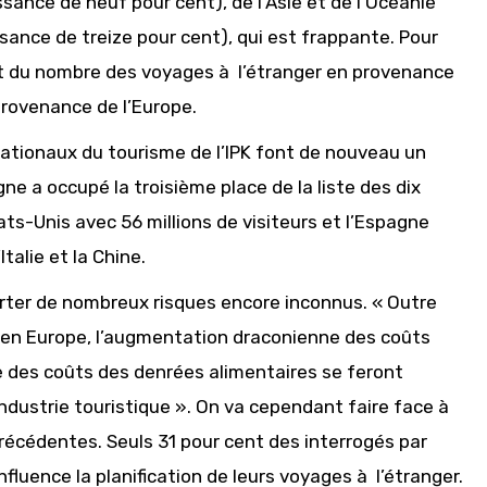
ssance de neuf pour cent), de l’Asie et de l’Océanie
sance de treize pour cent), qui est frappante. Pour
ent du nombre des voyages à l’étranger en provenance
provenance de l’Europe.
nationaux du tourisme de l’IPK font de nouveau un
ne a occupé la troisième place de la liste des dix
ats-Unis avec 56 millions de visiteurs et l’Espagne
Italie et la Chine.
orter de nombreux risques encore inconnus. « Outre
e en Europe, l’augmentation draconienne des coûts
e des coûts des denrées alimentaires se feront
industrie touristique ». On va cependant faire face à
récédentes. Seuls 31 pour cent des interrogés par
nfluence la planification de leurs voyages à l’étranger.