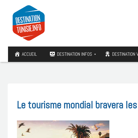
ACCUEIL
DESTINATION INFOS
DESTINATION 
Le tourisme mondial bravera les