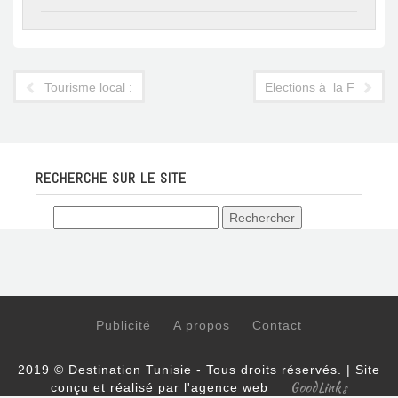
Tourisme local : la saison de tous les dangers
Elections à la FTAV: qui
RECHERCHE SUR LE SITE
Publicité
A propos
Contact
2019 © Destination Tunisie - Tous droits réservés. | Site
GoodLinks
conçu et réalisé par l'agence web