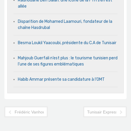
Radhouane Ben Salah: une icône de la FTH s’en est
allée
Disparition de Mohamed Laamouri, fondateur de la
chaîne Hasdrubal
Besma Loukil Yaacoubi, présidente du C.A de Tunisair
Mahjoub Guerfali n’est plus : le tourisme tunisien perd
l’une de ses figures emblématiques
Habib Ammar présente sa candidature à l’OMT
Frédéric Vanhoutte, témoin et acteur du e-tourisme tunisien
Tunisair Express et l