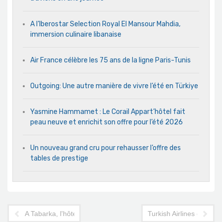
A l’Iberostar Selection Royal El Mansour Mahdia,
immersion culinaire libanaise
Air France célèbre les 75 ans de la ligne Paris-Tunis
Outgoing: Une autre manière de vivre l’été en Türkiye
Yasmine Hammamet : Le Corail Appart’hôtel fait
peau neuve et enrichit son offre pour l’été 2026
Un nouveau grand cru pour rehausser l’offre des
tables de prestige
A Tabarka, l'hôtel Itropika récompense ses agences partenaire
Turkish Airlines crée un