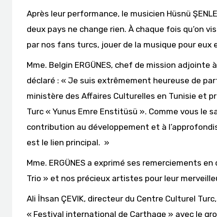
Après leur performance, le musicien Hüsnü ŞENLEN
deux pays ne change rien. À chaque fois qu’on visit
par nos fans turcs, jouer de la musique pour eux e
Mme. Belgin ERGÜNES, chef de mission adjointe à 
déclaré : « Je suis extrêmement heureuse de parti
ministère des Affaires Culturelles en Tunisie et p
Turc « Yunus Emre Enstitüsü ». Comme vous le save
contribution au développement et à l’approfondis
est le lien principal. »
Mme. ERGÜNES a exprimé ses remerciements en dis
Trio » et nos précieux artistes pour leur merveil
Ali İhsan ÇEVIK, directeur du Centre Culturel Turc
« Festival international de Carthage » avec le gr