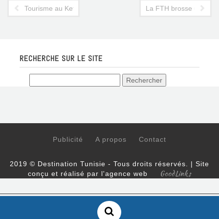
Tourisme au Kef, parce que la ville le vaut bien
La FTH brosse un tableau
RECHERCHE SUR LE SITE
Publicité
A propos
Contact
2019 © Destination Tunisie - Tous droits réservés. | Site
GoodLinks
conçu et réalisé par l'agence web