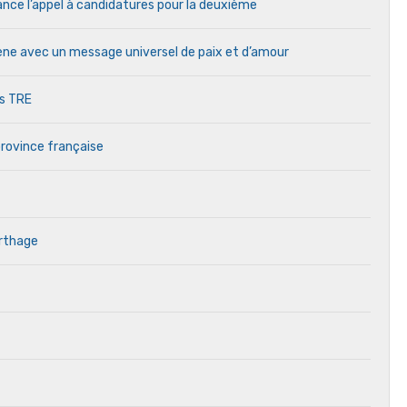
ance l’appel à candidatures pour la deuxième
cène avec un message universel de paix et d’amour
es TRE
province française
arthage