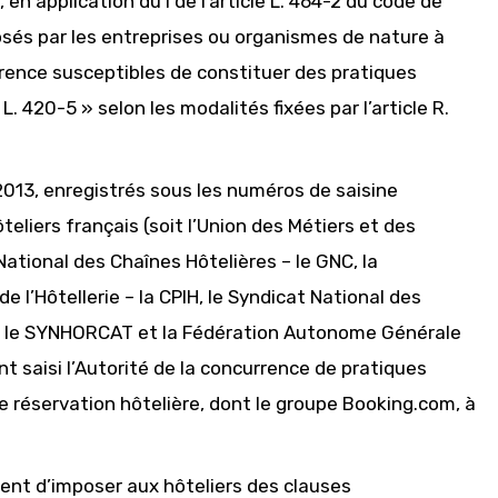
 en application du I de l’article L. 464-2 du code de
és par les entreprises ou organismes de nature à
ence susceptibles de constituer des pratiques
L. 420-5 » selon les modalités fixées par l’article R.
e 2013, enregistrés sous les numéros de saisine
eliers français (soit l’Union des Métiers et des
 National des Chaînes Hôtelières – le GNC, la
l’Hôtellerie – la CPIH, le Syndicat National des
s – le SYNHORCAT et la Fédération Autonome Générale
ont saisi l’Autorité de la concurrence de pratiques
e réservation hôtelière, dont le groupe Booking.com, à
ent d’imposer aux hôteliers des clauses