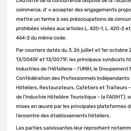
L’Autorité de la concurrence dispose de la faculté,
commerce, d’ « accepter des engagements propos
mettre un terme à ses préoccupations de concurr
prohibées visées aux articles L. 420-1, L. 420-2 et 
464-2 du même code.
Par courriers datés du 3, 26 juillet et 1er octobr
13/0045F et 13/0071F, les principaux syndicats hôt
Industries de l’Hôtellerie – l’UMIH, le Groupement
Confédération des Professionnels Indépendants de 
Hôteliers, Restaurateurs, Cafetiers et Traiteur
de l’Industrie Hôtelière Touristique – la FAGIHT), 
mises en œuvre par les principales plateformes d
l’encontre des établissements hôteliers.
Les parties saisissantes leur reprochent notamm