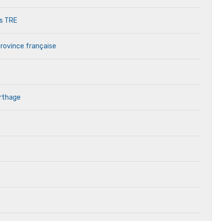
es TRE
province française
arthage